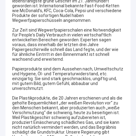
lebensfähigste grüne Geschirr im 21. Jahrhundert
geworden ist. International bekannte Fast-Food-Ketten
wie McDonald's, KFC, Coca-Cola, Pepsi und verschiedene
Produkte der sofortigen Nudel haben
Wegwerfpapierschüsseln angenommen.
Zur Zeit sind Wegwerfpapierschalen eine Notwendigkeit
für People's Daily Verbrauch in vielen wirtschaftlich
entwickelten Bereichen geworden. Experten sagen
voraus, dass innerhalb der letzten drei Jahre
Papiergeschirrwille schnell das Land fegte, und der wie
für ähnliche Eintritt in den Binnenmarkt ist schnell
wachsend und erweiternd.
Papierprodukte sind dem Aussehen nach, Umweltschutz
und Hygiene, Öl- und Temperaturwiderstand, etc.
einzigartig. Sie sind stark geschmacklos, ungiftig und,
mit gutem Bild, gutem Gefühl, abbaubar und
unverschmutzt.
Die Plastikprodukte, die 20 Jahren erschienen und als die
geholte Bequemlichkeit „der weißen Revolution vor“ zu
den Menschen bekannt, aber produzierten auch „weiße
Verschmutzung“ die schwierig, heute zu beseitigen ist.
Weil Plastikgeschirr schwierig aufzubereiten ist,
produziert Einäscherung schädliches Gas, und sie kann
nicht natürlich vermindert werden, und das Begräbnis
schädigt die Grundstruktur. Unsere Regierung gibt