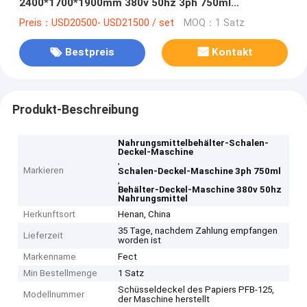
2400*1700*1900mm 380v 50hz 3ph 750ml
Nahrungsmittel
Preis：USD20500- USD21500 / set
MOQ：1 Satz
Bestpreis
Kontakt
Produkt-Beschreibung
Nahrungsmittelbehälter-Schalen-
Deckel-Maschine
,
Markieren
Schalen-Deckel-Maschine 3ph 750ml
,
Behälter-Deckel-Maschine 380v 50hz
Nahrungsmittel
Herkunftsort
Henan, China
35 Tage, nachdem Zahlung empfangen
Lieferzeit
worden ist
Markenname
Fect
Min Bestellmenge
1 Satz
Schüsseldeckel des Papiers PFB-125,
Modellnummer
der Maschine herstellt