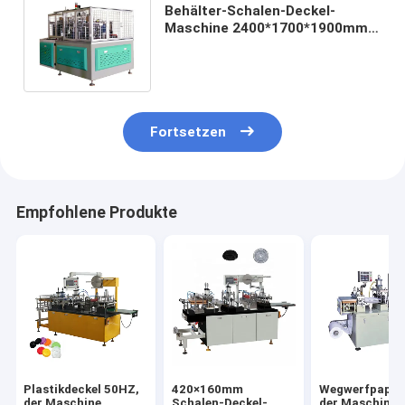
Behälter-Schalen-Deckel-
Maschine 2400*1700*1900mm
380v 50hz 3ph 750ml
Nahrungsmittel
Fortsetzen
Empfohlene Produkte
Plastikdeckel 50HZ,
420×160mm
Wegwerfpapier
der Maschine
Schalen-Deckel-
der Maschine