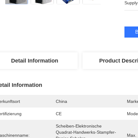
Supply
B
Detail Information
Product Descr
etail Information
rkunftsort
China
Mark
rtifizierung
CE
Mode
Scheiben-Elektronische 
Quadrat-Handwerks-Stampfer-
aschinenname:
Max. 