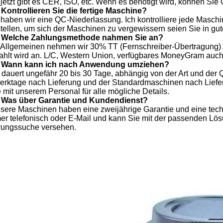
 jetzt gibt es CER, ISO, etc. Wenn es benötigt wird, können Sie 
 Kontrollieren Sie die fertige Maschine?
a haben wir eine QC-Niederlassung. Ich kontrolliere jede Maschi
stellen, um sich der Maschinen zu vergewissern seien Sie in gu
 Welche Zahlungsmethode nahmen Sie an?
m Allgemeinen nehmen wir 30% TT (Fernschreiber-Übertragung) 
ahlt wird an. L/C, Western Union, verfügbares MoneyGram auc
 Wann kann ich nach Anwendung umziehen?
s dauert ungefähr 20 bis 30 Tage, abhängig von der Art und der Q
erktage nach Lieferung und der Standardmaschinen nach Liefer
e mit unserem Personal für alle mögliche Details.
 Was über Garantie und Kundendienst?
nsere Maschinen haben eine zweijährige Garantie und eine techn
er telefonisch oder E-Mail und kann Sie mit der passenden Lö
rungssuche versehen.