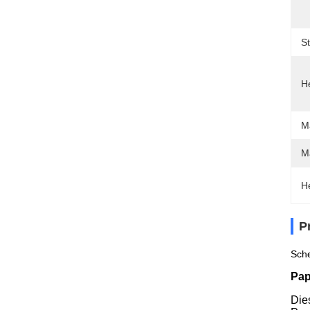
S
He
Ma
M
H
P
Sch
Pap
Die