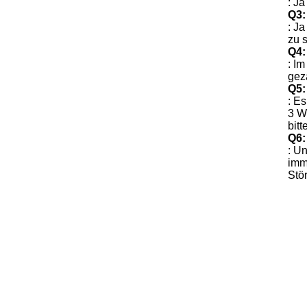
: Ja
Q3:
: J
zu 
Q4:
: I
gez
Q5:
: E
3 W
bitt
Q6:
: U
imm
Stö