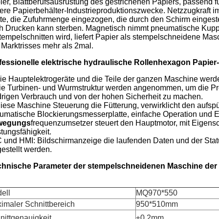
ier, Blattberufsausrüstung des gestrichenen Papiers, passend 
ere Papierbehälter-Industrieproduktionszwecke. Netzzugkraft 
tte, die Zufuhrmenge eingezogen, die durch den Schirm einges
h Drucken kann sterben. Magnetisch nimmt pneumatische Kuppl
tempelschnitten wird, liefert Papier als stempelschneidene Masc
 Marktrisses mehr als 2mal.
fessionelle elektrische hydraulische Rollenhexagon Papi
ie Hauptelektrogeräte und die Teile der ganzen Maschine werd
die Turbinen- und Wurmstruktur werden angenommen, um die Pr
drigen Verbrauch und von der hohen Sicherheit zu machen.
Diese Maschine Steuerung die Fütterung, verwirklicht den auf
umatische Blockierungsmesserplatte, einfache Operation und E
wegungs
frequenzumsetzer steuert den Hauptmotor, mit Eigens
tungsfähigkeit.
 und HMI: Bildschirmanzeige die laufenden Daten und der Stat
gestellt werden.
chnische Parameter der stempelschneidenen Maschine der 
ell
MQ970*550
imaler Schnittbereich
950*510mm
nittgenauigkeit
±0.2mm