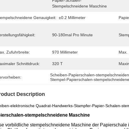
Papier-Schalen-
Stempelschneidene Maschine
tempelschneidene Genauigkeit:
±0.2 Millimeter
Papi
rstellungsfähigkeit:
90-180mal Pro Minute
Stemp
x. Zufuhrbreite:
970 Millimeter
Max. 
aximaler Schnittdruck:
320 T
Maxim
Scheiben-Papierschalen-stempelschneide
ervorheben:
Stempel-Papierschalen-stempelschneiden
roduct Description
eiben-elektronische Quadrat-Handwerks-Stampfer-Papier-Schalen-st
ierschalen-stempelschneidene Maschine
se vorbildliche stempelschneidene Maschine der Papierschale i