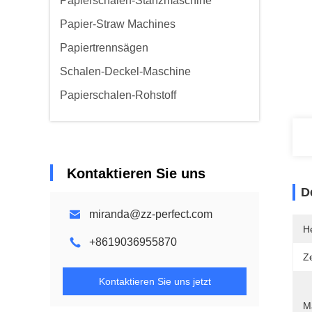
Papierschalen-Stanzmaschine
Papier-Straw Machines
Papiertrennsägen
Schalen-Deckel-Maschine
Papierschalen-Rohstoff
Kontaktieren Sie uns
D
miranda@zz-perfect.com
He
+8619036955870
Ze
Kontaktieren Sie uns jetzt
M