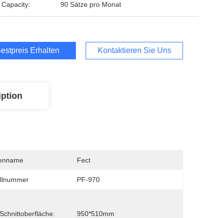
 Capacity:
90 Sätze pro Monat
estpreis Erhalten
Kontaktieren Sie Uns
iption
enname
Fect
llnummer
PF-970
Schnittoberfläche:
950*510mm