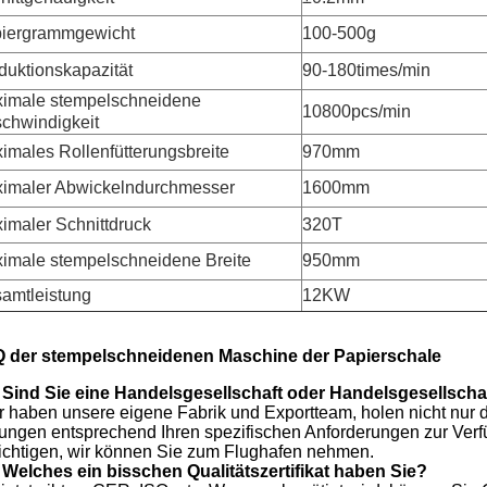
iergrammgewicht
100-500g
duktionskapazität
90-180times/min
imale stempelschneidene
10800pcs/min
chwindigkeit
imales Rollenfütterungsbreite
970mm
imaler Abwickelndurchmesser
1600mm
imaler Schnittdruck
320T
imale stempelschneidene Breite
950mm
amtleistung
12KW
 der stempelschneidenen Maschine der Papierschale
 Sind Sie eine Handelsgesellschaft oder Handelsgesellscha
ir haben unsere eigene Fabrik und Exportteam, holen nicht nur d
ungen entsprechend Ihren spezifischen Anforderungen zur Verf
ichtigen, wir können Sie zum Flughafen nehmen.
 Welches ein bisschen Qualitätszertifikat haben Sie?