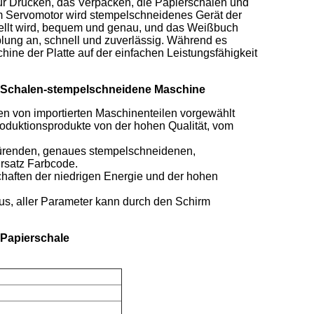
für Drucken, das Verpacken, die Papierschalen und
im Servomotor wird stempelschneidenes Gerät der
tellt wird, bequem und genau, und das Weißbuch
ung an, schnell und zuverlässig. Während es
hine der Platte auf der einfachen Leistungsfähigkeit
er-Schalen-stempelschneidene Maschine
en von importierten Maschinenteilen vorgewählt
oduktionsprodukte von der hohen Qualität, vom
spürenden, genaues stempelschneidenen,
rsatz Farbcode.
chaften der niedrigen Energie und der hohen
us, aller Parameter kann durch den Schirm
Papierschale