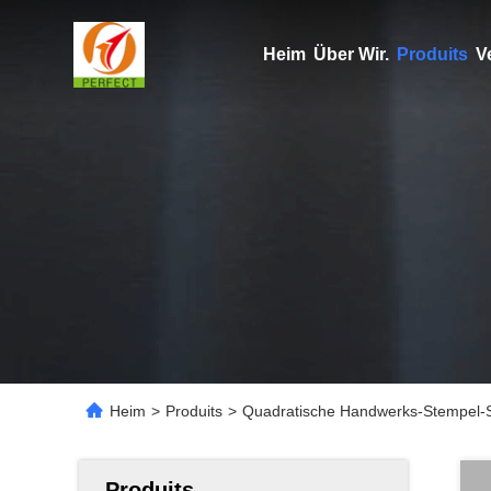
Heim
Über Wir.
Produits
V
Heim
>
Produits
>
Quadratische Handwerks-Stempel-
Produits