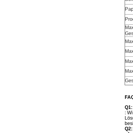
Pap
Pro
Max
Ges
Max
Max
Max
Max
Ges
FAQ
Q1:
: W
Lös
bes
Q2: