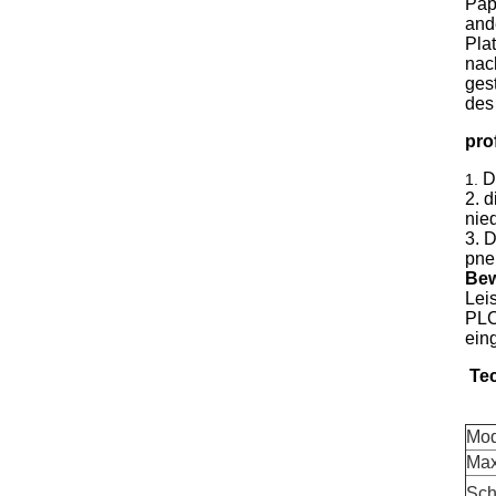
Pap
and
Pla
nac
ges
des
pro
D
1.
2. 
nie
3. 
pne
Be
Leis
PLC
ein
Te
Mod
Max
Sch