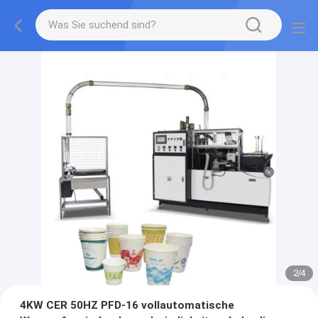
2
/
4
4KW CER 50HZ PFD-16 vollautomatische