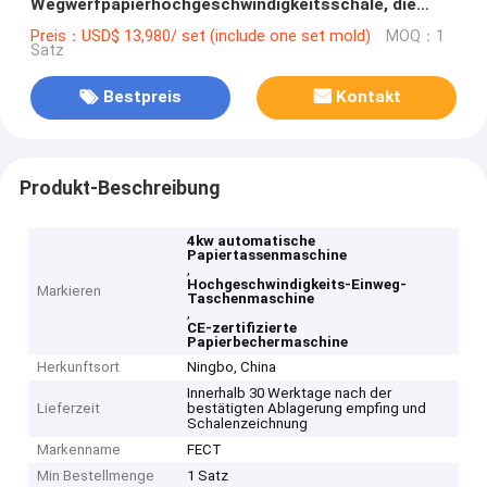
Wegwerfpapierhochgeschwindigkeitsschale, die
Maschine herstellt
Preis：USD$ 13,980/ set (include one set mold)
MOQ：1
Satz
Bestpreis
Kontakt
Produkt-Beschreibung
4kw automatische
Papiertassenmaschine
,
Hochgeschwindigkeits-Einweg-
Markieren
Taschenmaschine
,
CE-zertifizierte
Papierbechermaschine
Herkunftsort
Ningbo, China
Innerhalb 30 Werktage nach der
Lieferzeit
bestätigten Ablagerung empfing und
Schalenzeichnung
Markenname
FECT
Min Bestellmenge
1 Satz