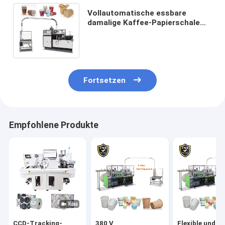
Vollautomatische essbare
damalige Kaffee-Papierschale
des Wassers 3-16oz, die
Maschinen herstellt
Fortsetzen
Empfohlene Produkte
CCD-Tracking-
380 V
Flexible und