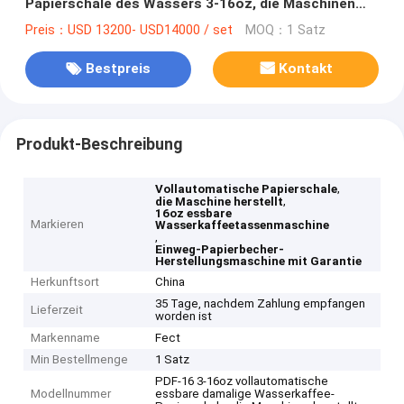
Papierschale des Wassers 3-16oz, die Maschinen
herstellt
Preis：USD 13200- USD14000 / set
MOQ：1 Satz
Bestpreis
Kontakt
Produkt-Beschreibung
,
Vollautomatische Papierschale
,
die Maschine herstellt
16oz essbare
Markieren
Wasserkaffeetassenmaschine
,
Einweg-Papierbecher-
Herstellungsmaschine mit Garantie
Herkunftsort
China
35 Tage, nachdem Zahlung empfangen
Lieferzeit
worden ist
Markenname
Fect
Min Bestellmenge
1 Satz
PDF-16 3-16oz vollautomatische
Modellnummer
essbare damalige Wasserkaffee-