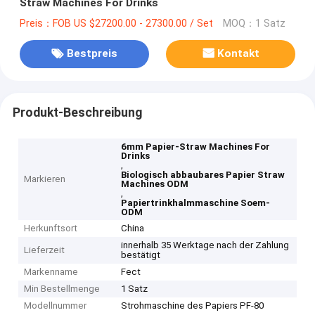
Straw Machines For Drinks
Preis：FOB US $27200.00 - 27300.00 / Set
MOQ：1 Satz
Bestpreis
Kontakt
Produkt-Beschreibung
6mm Papier-Straw Machines For
Drinks
,
Biologisch abbaubares Papier Straw
Markieren
Machines ODM
,
Papiertrinkhalmmaschine Soem-
ODM
Herkunftsort
China
innerhalb 35 Werktage nach der Zahlung
Lieferzeit
bestätigt
Markenname
Fect
Min Bestellmenge
1 Satz
Modellnummer
Strohmaschine des Papiers PF-80