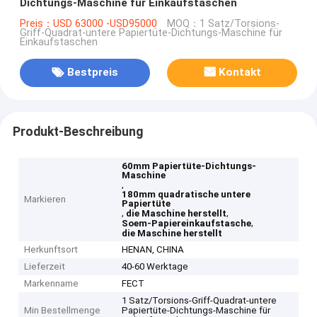
Dichtungs-Maschine für Einkaufstaschen
Preis：USD 63000 -USD95000
MOQ：1 Satz/Torsions-
Griff-Quadrat-untere Papiertüte-Dichtungs-Maschine für
Einkaufstaschen
Bestpreis
Kontakt
Produkt-Beschreibung
60mm Papiertüte-Dichtungs-
Maschine
,
180mm quadratische untere
Markieren
Papiertüte
,
,
die Maschine herstellt
,
Soem-Papiereinkaufstasche
die Maschine herstellt
Herkunftsort
HENAN, CHINA
Lieferzeit
40-60 Werktage
Markenname
FECT
1 Satz/Torsions-Griff-Quadrat-untere
Min Bestellmenge
Papiertüte-Dichtungs-Maschine für