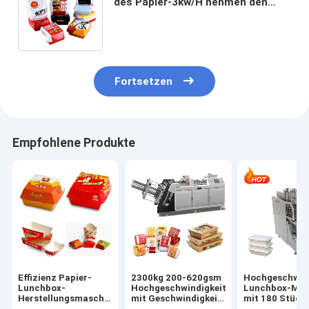
des Papier-3kw/H nehmen den
Nahrungsmittelbehälter weg, der
Maschine herstellt
Fortsetzen
Empfohlene Produkte
Effizienz Papier-
2300kg 200-620gsm
Hochgeschwind
Lunchbox-
Hochgeschwindigkeit
Lunchbox-Mas
Herstellungsmaschine
mit Geschwindigkeit
mit 180 Stück
mit 180 Pcs/Min
180pcs/min und
Kapazität für