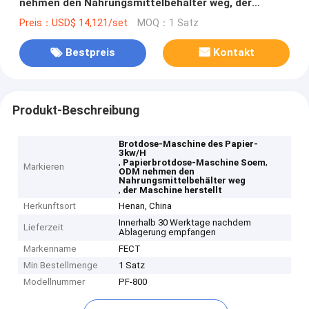
nehmen den Nahrungsmittelbehälter weg, der
Maschine herstellt
Preis：USD$ 14,121/set
MOQ：1 Satz
Bestpreis
Kontakt
Produkt-Beschreibung
Brotdose-Maschine des Papier-
3kw/H
,
,
Papierbrotdose-Maschine Soem
Markieren
ODM nehmen den
Nahrungsmittelbehälter weg
,
der Maschine herstellt
Herkunftsort
Henan, China
Innerhalb 30 Werktage nachdem
Lieferzeit
Ablagerung empfangen
Markenname
FECT
Min Bestellmenge
1 Satz
Modellnummer
PF-800