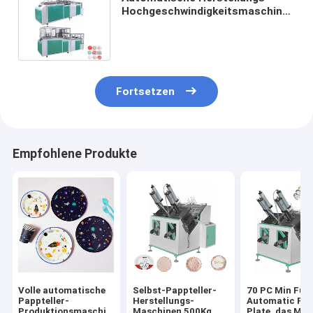
Hochgeschwindigkeitsmaschinen
des Pappteller-8KW 80-
120Pcs/Min
Fortsetzen
Empfohlene Produkte
Volle automatische
Selbst-Pappteller-
70 PC Min Full
Pappteller-
Herstellungs-
Automatic Pa
Produktionsmaschine
Maschinen 500Kg
Plate, das Ma