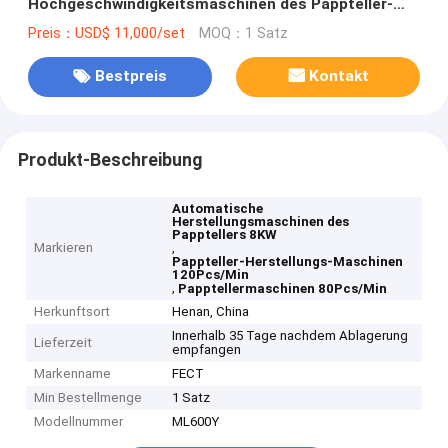
Hochgeschwindigkeitsmaschinen des Pappteller-
8KW 80-120Pcs/Min
Preis：USD$ 11,000/set
MOQ：1 Satz
Bestpreis
Kontakt
Produkt-Beschreibung
Automatische
Herstellungsmaschinen des
Papptellers 8KW
Markieren
,
Pappteller-Herstellungs-Maschinen
120Pcs/Min
,
Papptellermaschinen 80Pcs/Min
Herkunftsort
Henan, China
Innerhalb 35 Tage nachdem Ablagerung
Lieferzeit
empfangen
Markenname
FECT
Min Bestellmenge
1 Satz
Modellnummer
ML600Y