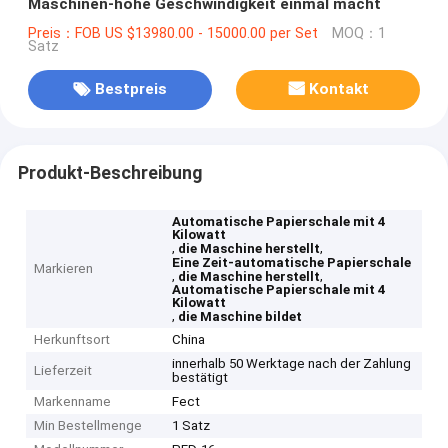
Maschinen-hohe Geschwindigkeit einmal macht
Preis：FOB US $13980.00 - 15000.00 per Set
MOQ：1
Satz
Bestpreis
Kontakt
Produkt-Beschreibung
Automatische Papierschale mit 4
Kilowatt
,
,
die Maschine herstellt
Eine Zeit-automatische Papierschale
Markieren
,
,
die Maschine herstellt
Automatische Papierschale mit 4
Kilowatt
,
die Maschine bildet
Herkunftsort
China
innerhalb 50 Werktage nach der Zahlung
Lieferzeit
bestätigt
Markenname
Fect
Min Bestellmenge
1 Satz