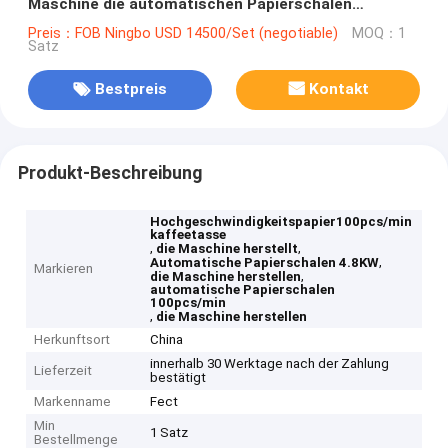
Maschine die automatischen Papierschalen
herstellen Maschine herstellt
Preis：FOB Ningbo USD 14500/Set (negotiable)
MOQ：1
Satz
Bestpreis
Kontakt
Produkt-Beschreibung
Hochgeschwindigkeitspapier100pcs/min
kaffeetasse
,
,
die Maschine herstellt
,
Automatische Papierschalen 4.8KW
Markieren
,
die Maschine herstellen
automatische Papierschalen
100pcs/min
,
die Maschine herstellen
Herkunftsort
China
innerhalb 30 Werktage nach der Zahlung
Lieferzeit
bestätigt
Markenname
Fect
Min
1 Satz
Bestellmenge