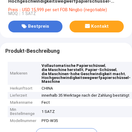
Hochgeschwindigkeitswegwerfpapierschüssel-
Maschine herstellt
Preis：USD 15,999 per set FOB Ningbo (negotiable)
MOQ：1 SATZ
Bestpreis
Kontakt
Produkt-Beschreibung
,
Vollautomatische Papierschüssel
,
,
die Maschine herstellt
Papier-Schüssel
Markieren
,
die Maschinen-hohe Geschwindigkeit macht
Hochgeschwindigkeitswegwerfpapierschüssel-
Maschine
Herkunftsort
CHINA
Lieferzeit
innerhalb 35 Werktage nach der Zahlung bestätigt
Markenname
Fect
Min
1 SATZ
Bestellmenge
Modellnummer
PFD-W35