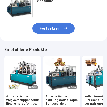
Maschine
Hochgeschwindigkeitswegwerfpapiersc
Maschine herstellt
Fortsetzen
Empfohlene Produkte
Automatische
Automatische
vollautomatis
Wegwerfsuppenschüssel-
nahrungsmittelpapier-
Ultraschallpap
Eiscreme-sofortige
Schüssel der
der nahrung8-