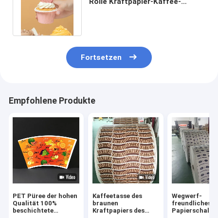
Rolle Kraftpapier-Kaffee-
Eiscreme PET gestrichenen
Papiers
Fortsetzen
Empfohlene Produkte
PET Püree der hohen
Kaffeetasse des
Wegwerf-
Qualität 100%
braunen
freundliches
beschichtete
Kraftpapiers des
Papierschalen
Rohstoffrollengroßhandel
Nahrungsmittel-
Material Papie