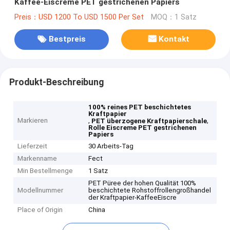
Kaffee-Eiscreme PET gestrichenen Papiers
Preis：USD 1200 To USD 1500 Per Set
MOQ：1 Satz
Bestpreis
Kontakt
Produkt-Beschreibung
100% reines PET beschichtetes
Kraftpapier
Markieren
,
,
PET überzogene Kraftpapierschale
Rolle Eiscreme PET gestrichenen
Papiers
Lieferzeit
30 Arbeits-Tag
Markenname
Fect
Min Bestellmenge
1 Satz
PET Püree der hohen Qualität 100%
Modellnummer
beschichtete Rohstoffrollengroßhandel
der Kraftpapier-KaffeeEiscre
Place of Origin
China