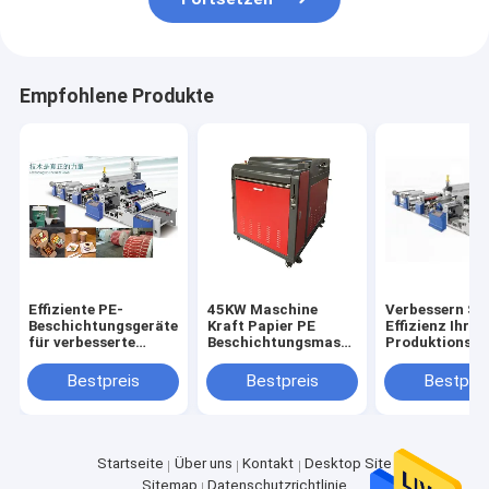
Empfohlene Produkte
Effiziente PE-
45KW Maschine
Verbessern Sie
Beschichtungsgeräte
Kraft Papier PE
Effizienz Ihrer
für verbesserte
Beschichtungsmaschine
Produktionslin
Beschichtungen PE-
mit 3 Zoll
Papier-PE-
Typ Spannung
Entwicklung und
Beschichtung
Bestpreis
Bestpreis
Bestprei
380V/50HZ
Umwicklung Kern
1000mm
Beschichtungs
Startseite
Über uns
Kontakt
Desktop Site
Sitemap
Datenschutzrichtlinie