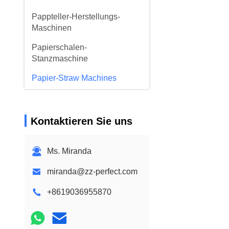
Pappteller-Herstellungs-
Maschinen
Papierschalen-
Stanzmaschine
Papier-Straw Machines
Papiertrennsägen
Schalen-Deckel-Maschine
Kontaktieren Sie uns
Papierschalen-Rohstoff
Ms. Miranda
miranda@zz-perfect.com
+8619036955870