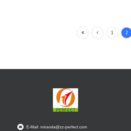
1
2
E-Mail: miranda@zz-perfect.com