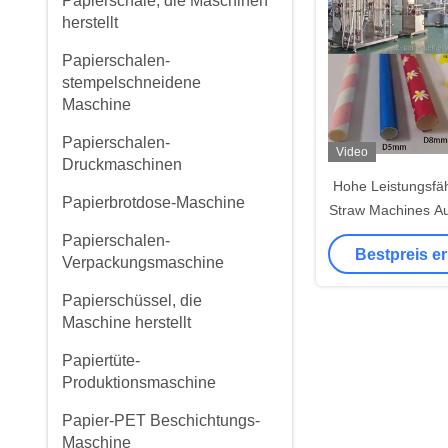
Papierschale, die Maschinen
herstellt
Papierschalen-
stempelschneidene
Maschine
Papierschalen-
Video
Druckmaschinen
Hohe Leistungsfäh
Papierbrotdose-Maschine
Straw Machines Au
Straw, das Masch
Papierschalen-
Bestpreis e
Verpackungsmaschine
Papierschüssel, die
Maschine herstellt
Papiertüte-
Produktionsmaschine
Papier-PET Beschichtungs-
Maschine