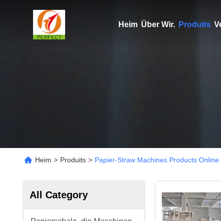
Heim
Über Wir.
Produits
V
Heim
>
Produits
>
Papier-Straw Machines Products Online
All Category