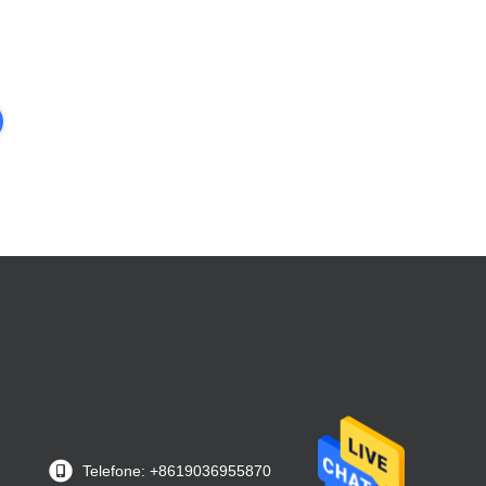
Telefone: +8619036955870