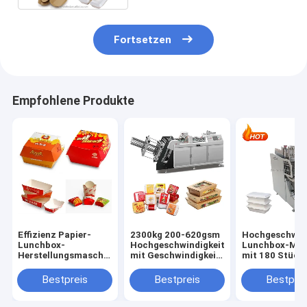
Fortsetzen
Empfohlene Produkte
Effizienz Papier-
2300kg 200-620gsm
Hochgeschwind
Lunchbox-
Hochgeschwindigkeit
Lunchbox-Mas
Herstellungsmaschine
mit Geschwindigkeit
mit 180 Stück
mit 180 Pcs/Min
180pcs/min und
Kapazität für
Geschwindigkeit und
Luftbedarf 0,5Mpa
schnelle Produ
Bestpreis
Bestpreis
Bestprei
3KW Stromquelle